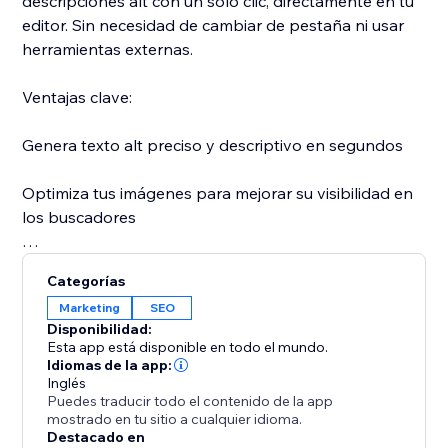
descripciones alt con un solo clic, directamente en tu
editor. Sin necesidad de cambiar de pestaña ni usar
herramientas externas.
Ventajas clave:
Genera texto alt preciso y descriptivo en segundos
Optimiza tus imágenes para mejorar su visibilidad en
los buscadores
Mejora la accesibilidad para usuarios que dependen
Categorías
de lectores de pantalla
Marketing
SEO
Disponibilidad:
Ahorra tiempo con un sencillo flujo de copiar y pegar
Esta app está disponible en todo el mundo.
Idiomas de la app:
Inglés
Puedes traducir todo el contenido de la app
mostrado en tu sitio a cualquier idioma.
Destacado en