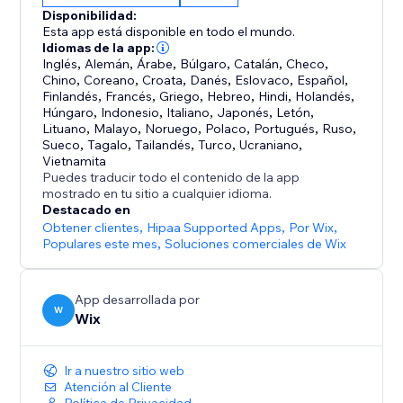
personalizadas —clave sobre lo que buscan tus
Disponibilidad:
clientes y cómo puedes mejorar tu negocio.
Esta app está disponible en todo el mundo.
Idiomas de la app:
Inglés
,
Alemán
,
Árabe
,
Búlgaro
,
Catalán
,
Checo
,
Anteriormente conocido como Wix Chat de sitio con
Chino
,
Coreano
,
Croata
,
Danés
,
Eslovaco
,
Español
,
IA, Smart Chat ahora se actualiza para incluir chat
Finlandés
,
Francés
,
Griego
,
Hebreo
,
Hindi
,
Holandés
,
online (manual) y está diseñado para reemplazar al
Húngaro
,
Indonesio
,
Italiano
,
Japonés
,
Letón
,
Lituano
,
Malayo
,
Noruego
,
Polaco
,
Portugués
,
Ruso
,
Sueco
,
Tagalo
,
Tailandés
,
Turco
,
Ucraniano
,
Vietnamita
Puedes traducir todo el contenido de la app
mostrado en tu sitio a cualquier idioma.
Destacado en
Obtener clientes
,
Hipaa Supported Apps
,
Por Wix
,
Populares este mes
,
Soluciones comerciales de Wix
App desarrollada por
W
Wix
Ir a nuestro sitio web
Atención al Cliente