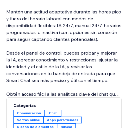
Mantén una actitud adaptativa durante las horas pico
y fuera del horario laboral con modos de
disponibilidad flexibles: IA 24/7, manual 24/7, horarios
programados, o inactiva (con opciones sin conexión
para seguir captando clientes potenciales).
Desde el panel de control, puedes probar y mejorar
la IA, agregar conocimiento y restricciones, ajustar la
identidad y el estilo de la IA, y revisar las
conversaciones en tu bandeja de entrada para que
Smart Chat sea más preciso y útil con el tiempo.
Obtén acceso fácil a las analíticas clave del chat que
te ayudan a aprender más sobre los visitantes de tu
Categorías
sitio y a mejorar tu interacción con ellos para impulsar
Comunicación
Chat
las conversiones. Smart Chat también analiza tus
Ventas online
Apps para tiendas
conversaciones para darte sugerencias
Diseño de elementos
Buscar