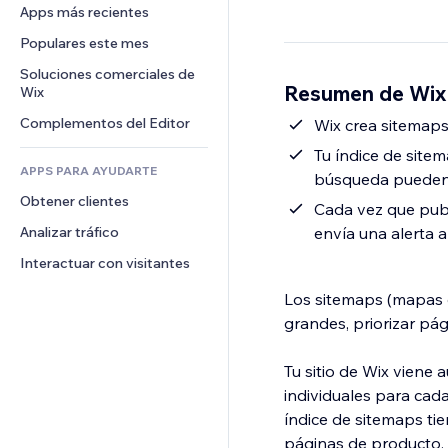
Conversión
Almacenamiento de mercancía
Apps más recientes
PDF
Efectos de imágenes
Chat
Triangulación de envíos
Compartir archivos
Populares este mes
Botones y menús
Comentarios
Precios y suscripciones
Noticias
Banners e insignias
Soluciones comerciales de 
Teléfono
Resumen de Wix
Crowdfunding
Wix
Servicios de contenido
Calculadoras
Comunidad
Alimentos y bebidas
Complementos del Editor
Efectos de texto
Wix crea sitemap
Buscar
Reseñas y testimonios
Tu índice de sitem
Clima
CRM
APPS PARA AYUDARTE
búsqueda pueden 
Gráficos y tablas
Obtener clientes
Cada vez que publ
Analizar tráfico
envía una alerta
Interactuar con visitantes
Los sitemaps (mapas d
grandes, priorizar pá
Tu sitio de Wix viene
individuales para cada
índice de sitemaps tie
páginas de producto.