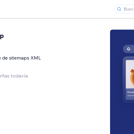
ap
ce de sitemaps XML
eñas todavía