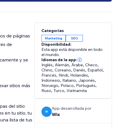
Categorías
pos de páginas
Marketing
SEO
res de
Disponibilidad:
Esta app está disponible en todo
el mundo.
icamente y se
Idiomas de la app:
Inglés
,
Alemán
,
Árabe
,
Checo
,
Chino
,
Coreano
,
Danés
,
Español
,
Francés
,
Hindi
,
Holandés
,
Indonesio
,
Italiano
,
Japonés
,
xar sitios más
Noruego
,
Polaco
,
Portugués
,
Ruso
,
Turco
,
Vietnamita
as del sitio
App desarrollada por
W
 en tu sitio, tu
Wix
una lista de tus