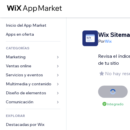
Inicio del App Market
Wix Sitem
Apps en oferta
Por
Wix
CATEGORÍAS
Revisa el índi
Marketing
de tu sitio
Ventas online
Anuncios
No hay res
Móvil
Servicios y eventos
Apps para tiendas
Analíticas
Envíos y entregas
Multimedia y contenido
Hoteles
Redes sociales
Botones de venta
Eventos
Diseño de elementos
Galerías
SEO
Cursos online
Restaurantes
Música
Mapas y navegación
Comunicación 
Integrado
Interacción
Impresión bajo demanda
Inmobiliarias
Pódcast
Privacidad y seguridad
Formularios
Anuncios del sitio
Contabilidad
EXPLORAR
Reservas
Fotografía
Reloj
Blog
Email
Cupones y fidelización
Destacadas por Wix
Video
Plantillas para páginas
Encuestas