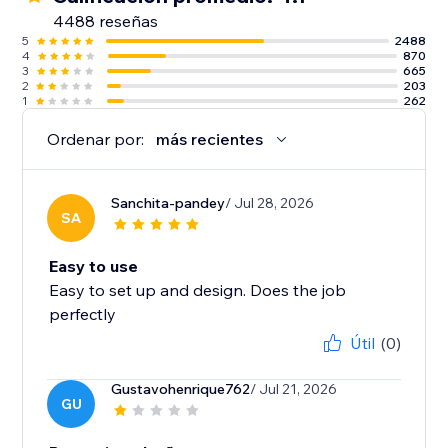
4488 reseñas
5
2488
4
870
3
665
2
203
1
262
Ordenar por:
más recientes
Sanchita-pandey
/ Jul 28, 2026
SA
Easy to use
Easy to set up and design. Does the job
perfectly
Útil
(0)
Gustavohenrique762
/ Jul 21, 2026
GU