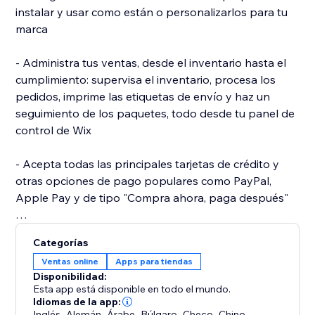
instalar y usar como están o personalizarlos para tu
marca
- Administra tus ventas, desde el inventario hasta el
cumplimiento: supervisa el inventario, procesa los
pedidos, imprime las etiquetas de envío y haz un
seguimiento de los paquetes, todo desde tu panel de
control de Wix
- Acepta todas las principales tarjetas de crédito y
otras opciones de pago populares como PayPal,
Apple Pay y de tipo "Compra ahora, paga después"
- Mejora tu posicionamiento en Google: aparece en
Categorías
los resultados de los motores de búsqueda con las
Ventas online
Apps para tiendas
funciones avanzadas para tiendas y de SEO, que se
Disponibilidad:
adaptan a las mejores prácticas de SEO para los
Esta app está disponible en todo el mundo.
sitios de eCommerce
Idiomas de la app:
Inglés
,
Alemán
,
Árabe
,
Búlgaro
,
Checo
,
Chino
,