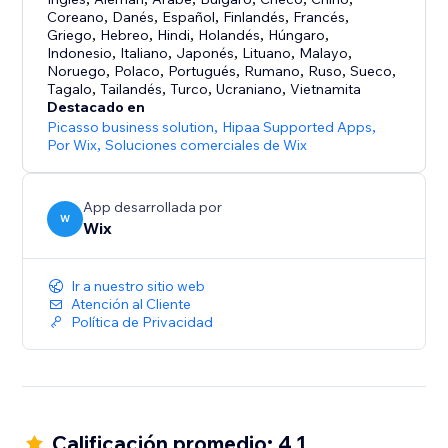
Coreano
,
Danés
,
Español
,
Finlandés
,
Francés
,
- Empieza a vender con la triangulación de envíos:
Griego
,
Hebreo
,
Hindi
,
Holandés
,
Húngaro
,
vende productos de proveedores que se encargan
Indonesio
,
Italiano
,
Japonés
,
Lituano
,
Malayo
,
Noruego
,
Polaco
,
Portugués
,
Rumano
,
Ruso
,
Sueco
,
del inventario y del cumplimiento por ti
Tagalo
,
Tailandés
,
Turco
,
Ucraniano
,
Vietnamita
Destacado en
- Vende en cualquier lugar: convierte los precios a
Picasso business solution
,
Hipaa Supported Apps
,
cualquier divisa, utiliza proveedores de envío
Por Wix
,
Soluciones comerciales de Wix
internacionales con tarifas específicas para cada
ubicación y calcula los impuestos automáticamente
App desarrollada por
W
Wix
- Haz crecer tu negocio con la venta en múltiples
canales: vende en tu tienda online, en persona o en
Ir a nuestro sitio web
canales como eBay y Amazon, mientras gestionas tu
Atención al Cliente
inventario desde un solo lugar
Política de Privacidad
- Conéctate con tus clientes: envía emails
automatizados cuando haya carritos abandonados,
ofrece cupones y descuentos automáticos, crea
programas de fidelización y más.
Calificación promedio: 4.1