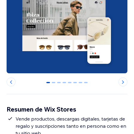
0
1
2
3
4
5
6
7
Resumen de Wix Stores
Vende productos, descargas digitales, tarjetas de
regalo y suscripciones tanto en persona como en
tu sitio web