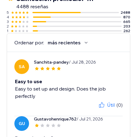
4488 reseñas
5
2488
4
870
3
665
2
203
1
262
Ordenar por:
más recientes
Sanchita-pandey
/ Jul 28, 2026
SA
Easy to use
Easy to set up and design. Does the job
perfectly
Útil
(0)
Gustavohenrique762
/ Jul 21, 2026
GU