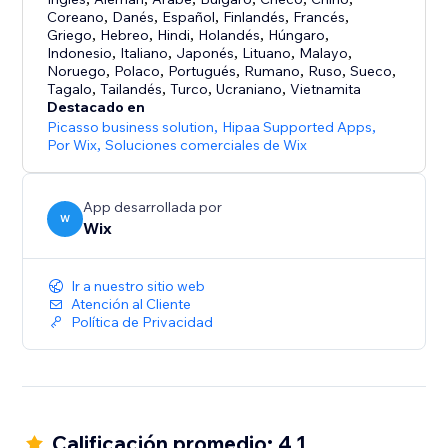
Coreano
,
Danés
,
Español
,
Finlandés
,
Francés
,
- Empieza a vender con la triangulación de envíos:
Griego
,
Hebreo
,
Hindi
,
Holandés
,
Húngaro
,
vende productos de proveedores que se encargan
Indonesio
,
Italiano
,
Japonés
,
Lituano
,
Malayo
,
Noruego
,
Polaco
,
Portugués
,
Rumano
,
Ruso
,
Sueco
,
del inventario y del cumplimiento por ti
Tagalo
,
Tailandés
,
Turco
,
Ucraniano
,
Vietnamita
Destacado en
- Vende en cualquier lugar: convierte los precios a
Picasso business solution
,
Hipaa Supported Apps
,
cualquier divisa, utiliza proveedores de envío
Por Wix
,
Soluciones comerciales de Wix
internacionales con tarifas específicas para cada
ubicación y calcula los impuestos automáticamente
App desarrollada por
W
Wix
- Haz crecer tu negocio con la venta en múltiples
canales: vende en tu tienda online, en persona o en
Ir a nuestro sitio web
canales como eBay y Amazon, mientras gestionas tu
Atención al Cliente
inventario desde un solo lugar
Política de Privacidad
- Conéctate con tus clientes: envía emails
automatizados cuando haya carritos abandonados,
ofrece cupones y descuentos automáticos, crea
programas de fidelización y más.
Calificación promedio: 4.1