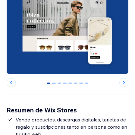
0
1
2
3
4
5
6
7
Resumen de Wix Stores
Vende productos, descargas digitales, tarjetas de
regalo y suscripciones tanto en persona como en
tu sitio web