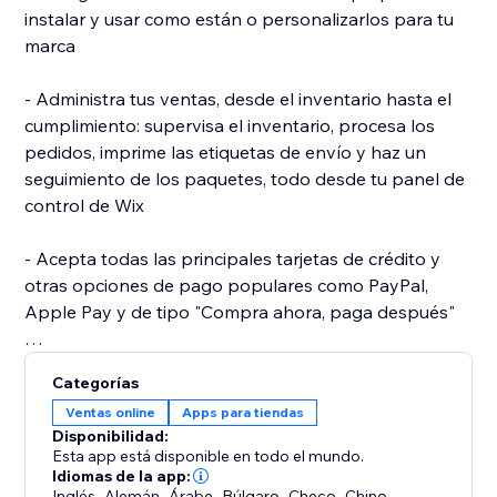
instalar y usar como están o personalizarlos para tu
marca
- Administra tus ventas, desde el inventario hasta el
cumplimiento: supervisa el inventario, procesa los
pedidos, imprime las etiquetas de envío y haz un
seguimiento de los paquetes, todo desde tu panel de
control de Wix
- Acepta todas las principales tarjetas de crédito y
otras opciones de pago populares como PayPal,
Apple Pay y de tipo "Compra ahora, paga después"
- Mejora tu posicionamiento en Google: aparece en
Categorías
los resultados de los motores de búsqueda con las
Ventas online
Apps para tiendas
funciones avanzadas para tiendas y de SEO, que se
Disponibilidad:
adaptan a las mejores prácticas de SEO para los
Esta app está disponible en todo el mundo.
sitios de eCommerce
Idiomas de la app:
Inglés
,
Alemán
,
Árabe
,
Búlgaro
,
Checo
,
Chino
,