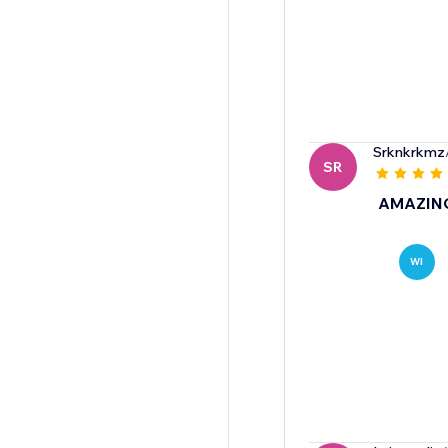
Srknkrkmz
SR
AMAZIN
WI