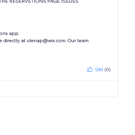
THE RESERVETIONS PAGE ISSUES
ions app.
o me directly at olenap@wix.com. Our team
Útil
(0)