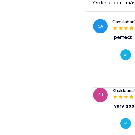
Ordenar por:
más
Camillabar
CA
perfect
WI
Khaldouna
KH
very goo
WI