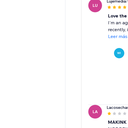
Lujemedia
/
LU
Love the
I'm an ag
recently, 
Leer más
WI
Lacosecha
LA
MAKINK