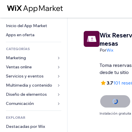
Inicio del App Market
Wix Reserv
Apps en oferta
mesas
CATEGORÍAS
Por
Wix
Marketing
Toma reservas
Ventas online
Anuncios
desde tu sitio
Móvil
Servicios y eventos
Apps para tiendas
3.7
101 rese
Analíticas
Envíos y entregas
Multimedia y contenido
Hoteles
Redes sociales
Botones de venta
Eventos
Diseño de elementos
Galerías
SEO
Cursos online
Restaurantes
Música
Mapas y navegación
Comunicación 
Interacción
Impresión bajo demanda
Inmobiliarias
Pódcast
Privacidad y seguridad
Formularios
Instalación gratuita
Anuncios del sitio
Contabilidad
EXPLORAR
Reservas
Fotografía
Reloj
Blog
Email
Cupones y fidelización
Destacadas por Wix
Video
Plantillas para páginas
Encuestas