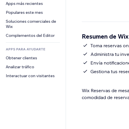
Conversión
Almacenamiento de mercancía
Apps más recientes
PDF
Efectos de imágenes
Chat
Triangulación de envíos
Compartir archivos
Populares este mes
Botones y menús
Comentarios
Precios y suscripciones
Noticias
Banners e insignias
Soluciones comerciales de 
Teléfono
Crowdfunding
Wix
Servicios de contenido
Calculadoras
Comunidad
Alimentos y bebidas
Resumen de Wix
Complementos del Editor
Efectos de texto
Buscar
Reseñas y testimonios
Clima
Toma reservas onli
CRM
APPS PARA AYUDARTE
Gráficos y tablas
Administra tu inv
Obtener clientes
Envía notificacio
Analizar tráfico
Gestiona tus rese
Interactuar con visitantes
Wix Reservas de mesas 
comodidad de reservar 