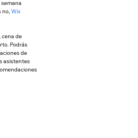
a semana 
 no, 
Wix 
, cena de 
to. Podrás 
maciones de 
s asistentes 
ecomendaciones 