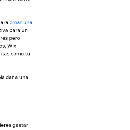
ara 
crear una 
tiva para un 
res pero 
os, Wix 
antas como tu 
is dar a una 
ieres gastar 