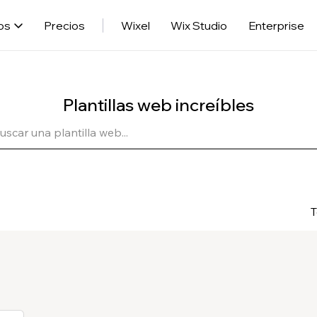
os
Precios
Wixel
Wix Studio
Enterprise
Plantillas web increíbles
T