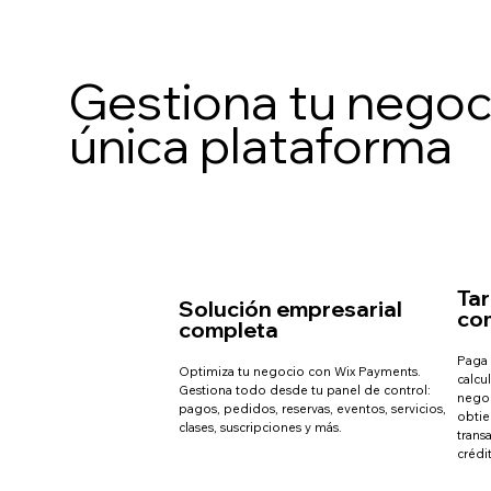
Gestiona tu negoc
única plataforma
Ta
Solución empresarial
co
completa
Paga 
Optimiza tu negocio con Wix Payments.
calcu
Gestiona todo desde tu panel de control:
negoc
pagos, pedidos, reservas, eventos, servicios,
obtie
clases, suscripciones y más.
trans
crédi