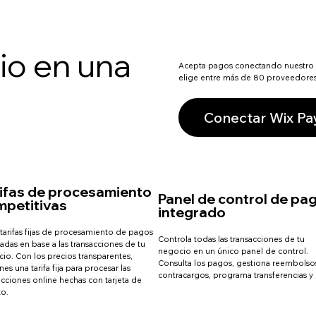
io en una
Acepta pagos conectando nuestro
elige entre más de 80 proveedore
Conectar Wix P
rifas de procesamiento
Panel de control de pa
mpetitivas
integrado
tarifas fijas de procesamiento de pagos
Controla todas las transacciones de tu
ladas en base a las transacciones de tu
negocio en un único panel de control.
io. Con los precios transparentes,
Consulta los pagos, gestiona reembolso
nes una tarifa fija para procesar las
contracargos, programa transferencias y
acciones online hechas con tarjeta de
to.