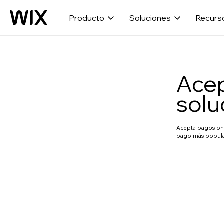
Producto
Soluciones
Recurs
Acep
solu
Acepta pagos onl
pago más popular