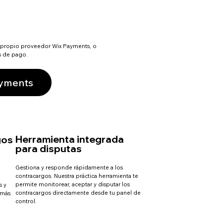
 propio proveedor Wix Payments, o
s de pago.
ayments
Herramienta integrada
gos
para disputas
Gestiona y responde rápidamente a los
contracargos. Nuestra práctica herramienta te
permite monitorear, aceptar y disputar los
s y
contracargos directamente desde tu panel de
 más.
control.