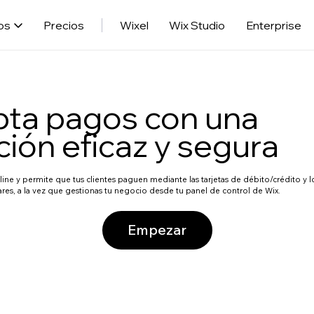
os
Precios
Wixel
Wix Studio
Enterprise
ta pagos con una
ción eficaz y segura
ine y permite que tus clientes paguen mediante las tarjetas de débito/crédito y
es, a la vez que gestionas tu negocio desde tu panel de control de Wix.
Empezar