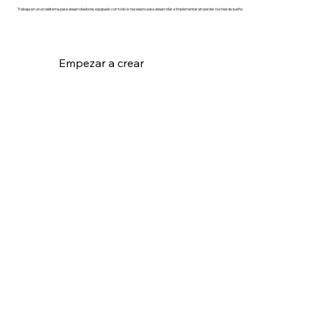
Trabaja en un ecosistema para desarrolladores, equipado con todo lo necesario para desarrollar e implementar sin perder noches de sueño.
Empezar a crear
Soluciones de desarrollo