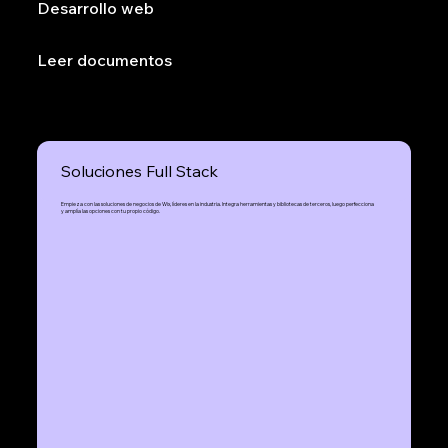
Desarrollo web
Leer documentos
Soluciones Full Stack
Empieza con las soluciones de negocios de Wix, líderes en la industria. Integra herramientas y bibliotecas de terceros, luego perfecciona
y amplía las opciones con tu propio código.