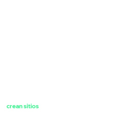
Para desarrolladores que
crean sitios
|