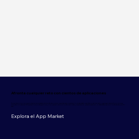
Afronta cualquier reto con cientos de aplicaciones
Encuentra soluciones para todas las necesidades de tus clientes, incluso aquellas más complejas. Conecta plataformas líderes del mercado y agrega todas las funciones que
necesites con más de 500 aplicaciones e integraciones, como gestión de envíos internacionales, cumplimiento y almacenamiento, contabilidad, impresión a demanda y mucho
más.
Explora el App Market