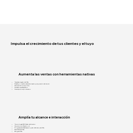
Impulsa el crecimiento de tus clientes y el tuyo
Aumenta las ventas con herramientas nativas
Tarjetas regalo de Wix
Emails por carritos abandonados y reposición de stock
Descuentos y cupones
Pedidos anticipados
Suscripción a productos
Amplía tu alcance e interacción
Tecnología SEO líder del sector
Anuncios en Facebook
Programa de fidelización y de referidos de Wix
Reseñas de Wix
Blog de Wix