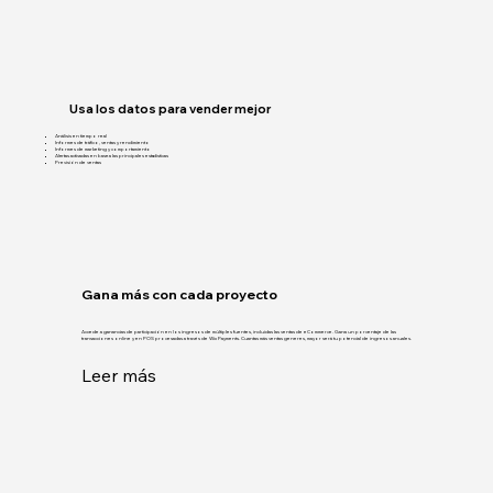
Usa los datos para vender mejor
Análisis en tiempo real
Informes de tráfico, ventas y rendimiento
Informes de marketing y comportamiento
Alertas activadas en base a las principales estadísticas
Previsión de ventas
Gana más con cada proyecto
Accede a ganancias de participación en los ingresos de múltiples fuentes, incluidas las ventas de eCommerce. Gana un porcentaje de las
transacciones online y en POS procesadas a través de Wix Payments. Cuantas más ventas generes, mayor será tu potencial de ingresos anuales.
Leer más