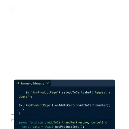
Impulsa tus proyectos con Headless
Utiliza la infraestructura robusta de eCommerce de Wix en todas las pilas de tecnología para una solución de ventas sólida y simple, lista para usar y diseñada para escalar.
Conecta cualquier plataforma a nuestra reconocida arquitectura de eCommerce y gestiona toda tu tienda con tranquilidad.