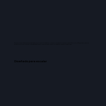
Nuestra potente infraestructura, diseñada para priorizar el rendimiento, cuenta con alojamiento mutinube, más de 200 nodos CDN globales y miles de
servidores en todo el mundo, para garantizar la mejor experiencia de usuario en cualquier ubicación y dispositivo.
Diseñado para escalar