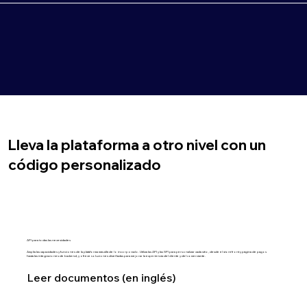
Lleva la plataforma a otro nivel con un
código personalizado
API para todas las necesidades
Amplía las capacidades y funciones de la plataforma más allá de lo incorporado. Utiliza las API y las SPI para personalizar cada sitio, desde el storefront y página de pagos
hasta las integraciones de backend, y ofrece soluciones diseñadas para mejorar la experiencia del cliente y del comerciante.
Leer documentos (en inglés)