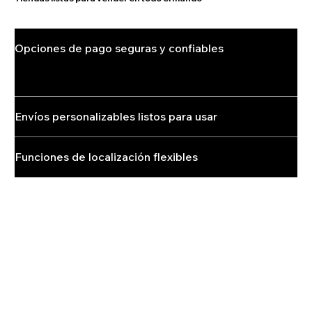
Opciones de pago seguras y confiables
Elige entre más de 80 proveedores de pago reconocidos internacionalmente, incluido Wix Payments, para que las tiendas puedan aceptar las tarjetas principales, Apple Pay, Tap to Pay y más.
Envíos personalizables listos para usar
Funciones de localización flexibles