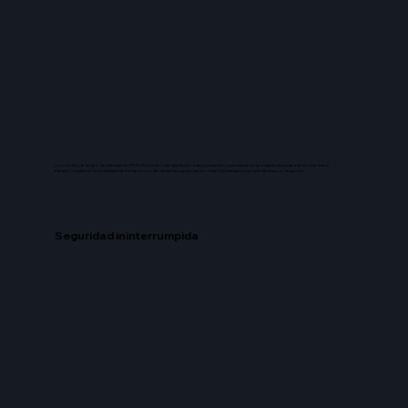
Con un SLA de tiempo de actividad del 99,98%, los sitios de Wix Studio están preparados para mantenerse estables durante eventos de tráfico
elevado, escalando automáticamente frente a picos de demanda y gestionando hasta 750 transacciones simultáneas por segundo.
Seguridad ininterrumpida