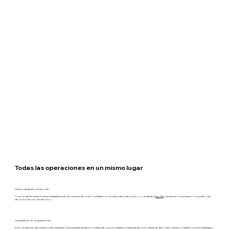
Todas las operaciones en un mismo lugar
Gestión fluida de principio a fin
Todo se gestiona de forma centralizada a través de un panel de control unificado, en un dispositivo de escritorio o mediante la
app Wix
, incluyendo el inventario, los pedidos, las
devoluciones y los reembolsos.
Cumplimiento sin complicaciones
El procesamiento de pedidos está optimizado para la máxima rapidez con vistas y filtros personalizados, etiquetas de envío nativas de Wix, comprobantes, notificaciones automatizadas y