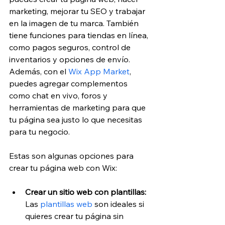
marketing, mejorar tu SEO y trabajar 
en la imagen de tu marca. También 
tiene funciones para tiendas en línea, 
como pagos seguros, control de 
inventarios y opciones de envío. 
Además, con el 
Wix App Market
, 
puedes agregar complementos 
como chat en vivo, foros y 
herramientas de marketing para que 
tu página sea justo lo que necesitas 
para tu negocio.
Estas son algunas opciones para 
crear tu página web con Wix:
Crear un sitio web con plantillas: 
Las
 plantillas web
 son ideales si 
quieres crear tu página sin 