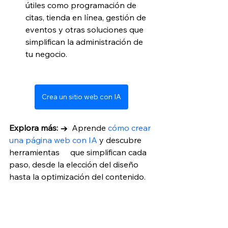
útiles como programación de 
citas, tienda en línea, gestión de 
eventos y otras soluciones que 
simplifican la administración de 
tu negocio.
Crea un sitio web con IA
Explora más: →
Aprende 
cómo crear 
una página web con IA
 y descubre 
herramientas 	que simplifican cada 
paso, desde la elección del diseño 
hasta la optimización del contenido.