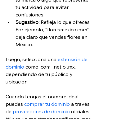
tu actividad para evitar 
confusiones.
Sugestivo:
 Refleja lo que ofreces. 
Por ejemplo, “floresmexico.com” 
deja claro que vendes flores en 
México.
Luego, selecciona una
 extensión de 
dominio
 como .com, .net o .mx, 
dependiendo de tu público y 
ubicación.
Cuando tengas el nombre ideal, 
puedes
 comprar tu dominio
 a través 
de 
proveedores de dominio
 oficiales. 
Wix es un registrador certificado, por 
lo que puedes buscar y registrar el 
dominio desde su plataforma.