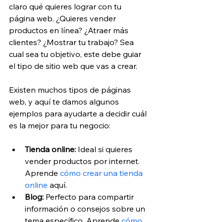
claro qué quieres lograr con tu 
página web. ¿Quieres vender 
productos en línea? ¿Atraer más 
clientes? ¿Mostrar tu trabajo? Sea 
cual sea tu objetivo, este debe guiar 
el tipo de sitio web que vas a crear.
Existen muchos tipos de páginas 
web, y aquí te damos algunos 
ejemplos para ayudarte a decidir cuál 
es la mejor para tu negocio:
Tienda online:
 Ideal si quieres 
vender productos por internet. 
Aprende
 cómo crear una tienda 
online
 aquí.
Blog:
 Perfecto para compartir 
información o consejos sobre un 
tema específico. Aprende
 cómo 