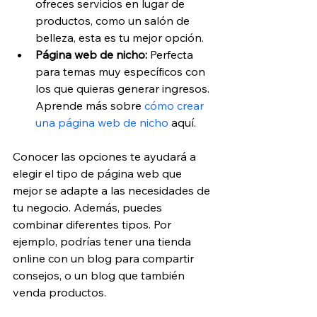
ofreces servicios en lugar de 
productos, como un salón de 
belleza, esta es tu mejor opción.
Página web
de nicho:
 Perfecta 
para temas muy específicos con 
los que quieras generar ingresos. 
Aprende más sobre 
cómo crear 
una página
 web de nicho
 aquí.
Conocer las opciones te ayudará a 
elegir el tipo de página web que 
mejor se adapte a las necesidades de 
tu negocio. Además, puedes 
combinar diferentes tipos. Por 
ejemplo, podrías tener una tienda 
online con un blog para compartir 
consejos, o un blog que también 
venda productos.