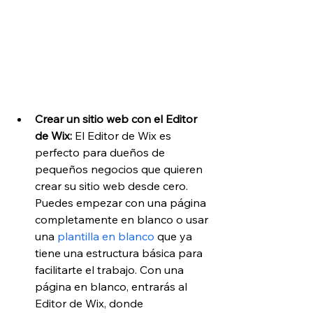
Crear un sitio web con el Editor 
de Wix:
El Editor de Wix es 
perfecto para dueños de 
pequeños negocios que quieren 
crear su sitio web desde cero. 
Puedes empezar con una página 
completamente en blanco o usar 
una
 plantilla en blanco
 que ya 
tiene una estructura básica para 
facilitarte el trabajo. Con una 
página en blanco, entrarás al 
Editor de Wix, donde 