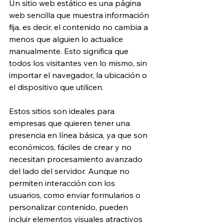
Un sitio web estático es una página 
web sencilla que muestra información 
fija, es decir, el contenido no cambia a 
menos que alguien lo actualice 
manualmente. Esto significa que 
todos los visitantes ven lo mismo, sin 
importar el navegador, la ubicación o 
el dispositivo que utilicen. 
Estos sitios son ideales para 
empresas que quieren tener una 
presencia en línea básica, ya que son 
económicos, fáciles de crear y no 
necesitan procesamiento avanzado 
del lado del servidor. Aunque no 
permiten interacción con los 
usuarios, como enviar formularios o 
personalizar contenido, pueden 
incluir elementos visuales atractivos 