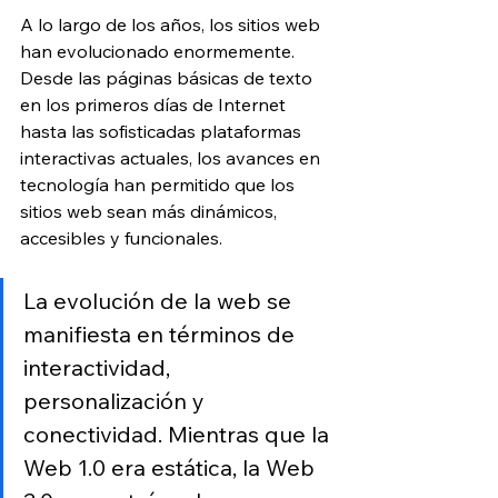
A lo largo de los años, los sitios web 
han evolucionado enormemente. 
Desde las páginas básicas de texto 
en los primeros días de Internet 
hasta las sofisticadas plataformas 
interactivas actuales, los avances en 
tecnología han permitido que los 
sitios web sean más dinámicos, 
accesibles y funcionales.
La evolución de la web se 
manifiesta en términos de 
interactividad, 
personalización y 
conectividad. Mientras que la 
Web 1.0 era estática, la Web 