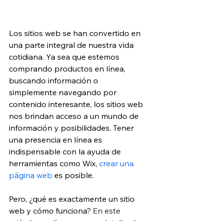
Los sitios web se han convertido en 
una parte integral de nuestra vida 
cotidiana. Ya sea que estemos 
comprando productos en línea, 
buscando información o 
simplemente navegando por 
contenido interesante, los sitios web 
nos brindan acceso a un mundo de 
información y posibilidades. Tener 
una presencia en línea es 
indispensable con la ayuda de 
herramientas como Wix, 
crear una 
página web
 es posible.
Pero, ¿qué es exactamente un sitio 
web y cómo funciona? 
En este 