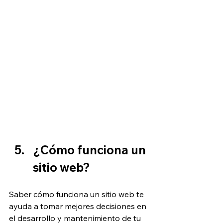
¿
Cómo funciona un 
sitio web?
Saber cómo funciona un sitio web te 
ayuda a tomar mejores decisiones en 
el desarrollo y mantenimiento de tu 