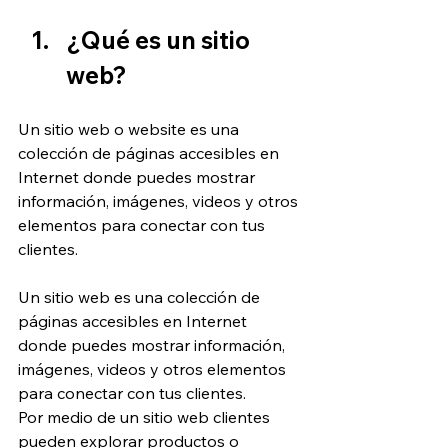
¿
Qué es un sitio 
web?
Un sitio web o website es una 
colección de páginas accesibles en 
Internet donde puedes mostrar 
información, imágenes, videos y otros 
elementos para conectar con tus 
clientes.
Un sitio web es una colección de 
páginas accesibles en Internet 
donde puedes mostrar información, 
imágenes, videos y otros elementos 
para conectar con tus clientes.
Por medio de un sitio web clientes 
pueden explorar productos o 