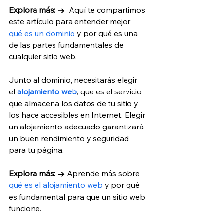
Explora más: →
  Aquí te compartimos 
este artículo para entender mejor 
qué es un dominio
 y por qué es una 
de las partes fundamentales de 
cualquier sitio web.
Junto al dominio, necesitarás elegir 
el 
alojamiento web
, que es el servicio 
que almacena los datos de tu sitio y 
los hace accesibles en Internet. Elegir 
un alojamiento adecuado garantizará 
un buen rendimiento y seguridad 
para tu página. 
Explora más: → 
Aprende más sobre 
qué es el alojamiento web
 y por qué 
es fundamental para que un sitio web 
funcione.