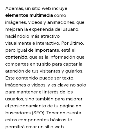
Además, un sitio web incluye 
elementos multimedia
 como 
imágenes, videos y animaciones, que 
mejoran la experiencia del usuario, 
haciéndolo más atractivo 
visualmente e interactivo. Por último, 
pero igual de importante, está el 
contenido
, que es la información que 
compartes en tu sitio para captar la 
atención de tus visitantes y guiarlos. 
Este contenido puede ser texto, 
imágenes o videos, y es clave no solo 
para mantener el interés de los 
usuarios, sino también para mejorar 
el posicionamiento de tu página en 
buscadores (SEO). Tener en cuenta 
estos componentes básicos te 
permitirá crear un sitio web 