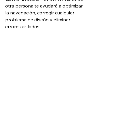
otra persona te ayudará a optimizar 
la navegación, corregir cualquier 
problema de diseño y eliminar 
errores aislados.
9. Mantener tu sitio 
actualizado
Asegúrate de actualizar tu portafolio 
con regularidad para mantener tu 
contenido al día. Para motivar el 
interés de tus seguidores, sube 
nuevas imágenes en tu sitio web de 
manera regular. También puedes 
añadir tu feed de Instagram, que 
actualizará tus fotos de Instagram de 