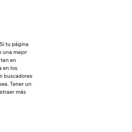
Si tu página 
n una mejor 
rtan en 
 en los 
en buscadores 
nea. Tener un 
 atraer más 