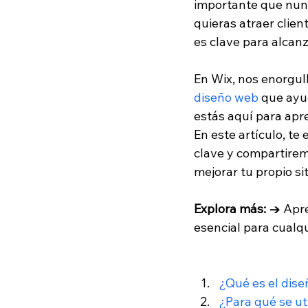
importante que nun
quieras atraer clien
es clave para alcan
En Wix, nos enorgul
diseño web
 que ayu
estás aquí para apr
En este artículo, t
clave y compartirem
mejorar tu propio s
Explora más: → 
Apr
esencial para cualqu
¿Qué es el dis
¿Para qué se ut