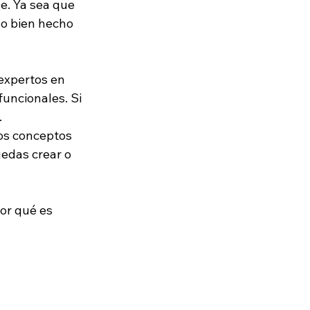
. Ya sea que 
ño bien hecho 
expertos en 
uncionales. Si 
.
os conceptos 
edas crear o 
or qué es 