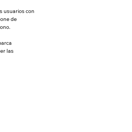
s usuarios con 
ione de 
ono. 
barca 
er las 