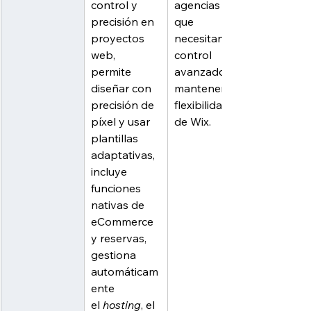
control y 
agencias 
precisión en 
que 
proyectos 
necesitan un 
web, 
control 
permite 
avanzado y 
diseñar con 
mantener la 
precisión de 
flexibilidad 
píxel y usar 
de Wix.
plantillas 
adaptativas, 
incluye 
funciones 
nativas de 
eCommerce 
y reservas, 
gestiona 
automáticam
ente 
el
 hosting
, el 