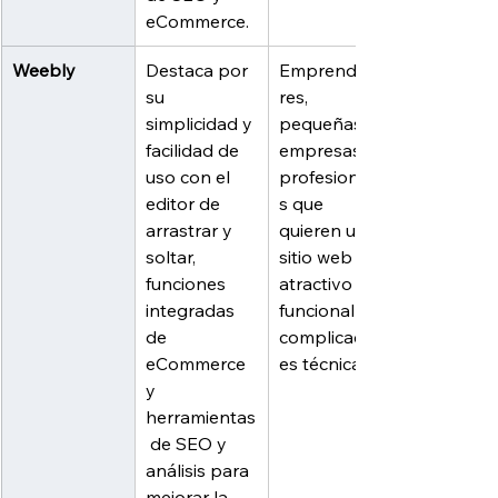
eCommerce.
Weebly
Destaca por 
Emprendedo
su 
res, 
simplicidad y 
pequeñas 
facilidad de 
empresas y 
uso con el 
profesionale
editor de 
s que 
arrastrar y 
quieren un 
soltar, 
sitio web 
funciones 
atractivo y 
integradas 
funcional sin 
de 
complicacion
eCommerce 
es técnicas.
y 
herramientas
 de SEO y 
análisis para 
mejorar la 