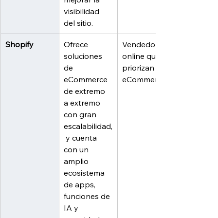
visibilidad 
del sitio.
Shopify
Ofrece 
Vendedores 
soluciones 
online que 
de 
priorizan el 
eCommerce 
eCommerce.
de extremo 
a extremo 
con gran 
escalabilidad,
 y cuenta 
con un 
amplio 
ecosistema 
de apps, 
funciones de 
IA y 