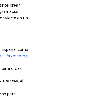
rios crear 
gramación. 
convierte en un 
y España, como 
Wix Payments
 y 
 para crear 
sitantes, el 
das para 