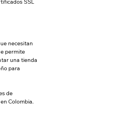
rtificados SSL 
ue necesitan 
e permite 
ontar una tienda 
eño para 
es de 
en Colombia.