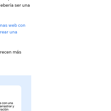
debería ser una 
inas web con 
rear una 
frecen más 