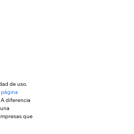
dad de uso. 
 página 
 A diferencia 
 una 
 empresas que 