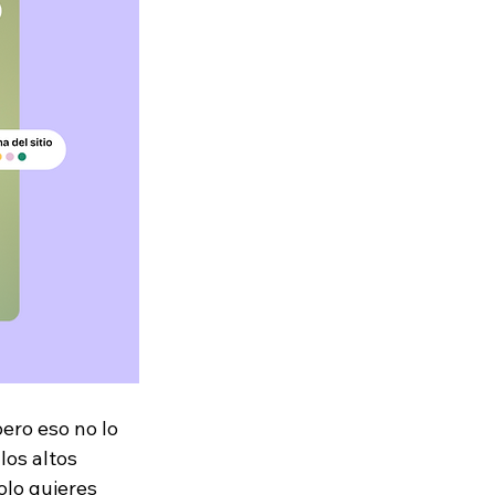
ro eso no lo 
os altos 
olo quieres 