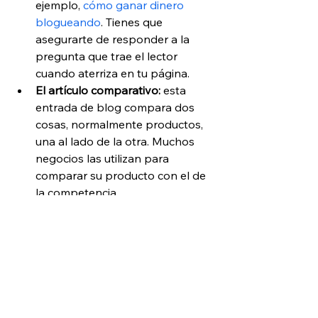
ejemplo, 
cómo ganar dinero 
blogueando
. Tienes que 
asegurarte de responder a la 
pregunta que trae el lector 
cuando aterriza en tu página.
El artículo comparativo:
 esta 
entrada de blog compara dos 
cosas, normalmente productos, 
una al lado de la otra. Muchos 
negocios las utilizan para 
comparar su producto con el de 
la competencia.
El artículo “qué es”: 
estas 
entradas con definiciones 
responden a preguntas como 
"¿Qué es un blog?". Utiliza tu blog 
para ofrecer una definición 
detallada que incluya ejemplos, 
usos y preguntas frecuentes.