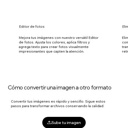
Editor de fotos
Eli
Mejora tus imágenes con nuestro versátil Editor
Eli
de fotos. Ajusta los colores, aplica filtros y
con
agrega texto para crear fotos visualmente
tra
impresionantes que capten la atención.
ret
Cómo convertir una imagen a otro formato
Convertir tus imágenes es rápido y sencillo. Sigue estos
pasos para transformar archivos conservando la calidad.
Sube tu imagen