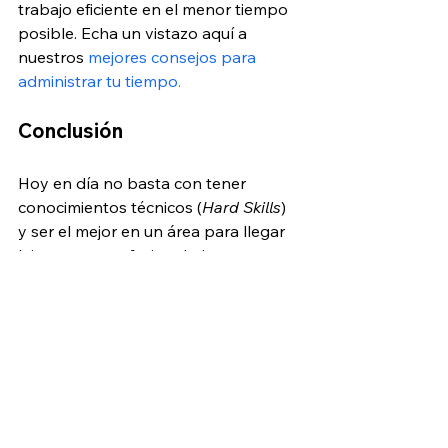
trabajo eficiente en el menor tiempo 
posible. Echa un vistazo aquí a 
nuestros 
mejores consejos para 
administrar tu tiempo.
Conclusión
Hoy en día no basta con tener 
conocimientos técnicos (
Hard Skills
) 
y ser el mejor en un área para llegar 
lejos como profesional; si no eres 
capaz de desarrollar tus habilidades 
interpersonales (
Soft Skills
) y 
emplearlas correctamente en tus 
proyectos, es imposible que 
destaques. El equilibrio adecuado 
entre esas Hard Skills y Soft Skills es 
la clave para alcanzar el éxito 
profesional. Tener conciencia de tus 