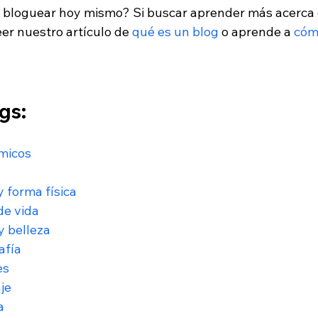
bloguear hoy mismo? Si buscar aprender más acerca d
r nuestro artículo de 
qué es un blog
 o aprende a 
cóm
gs:
micos
y forma física
de vida
y belleza
afía
es
je
a