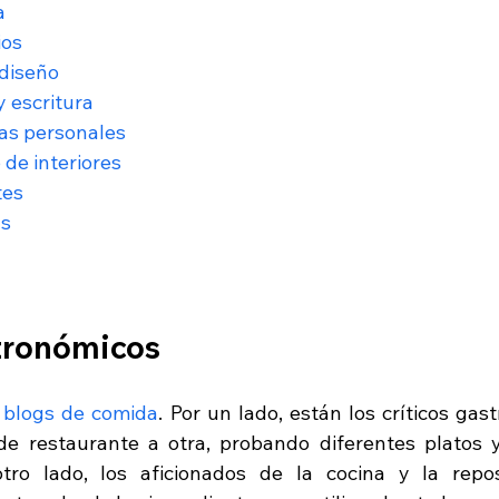
a
ios
 diseño
y escritura
zas personales
 de interiores
tes
as
stronómicos
 
blogs de comida
. Por un lado, están los críticos gas
 restaurante a otra, probando diferentes platos y
otro lado, los aficionados de la cocina y la repos