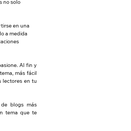
s no solo 
tirse en una 
lo a medida 
caciones 
sione. Al fin y 
ema, más fácil 
 lectores en tu 
 de blogs más 
n tema que te 