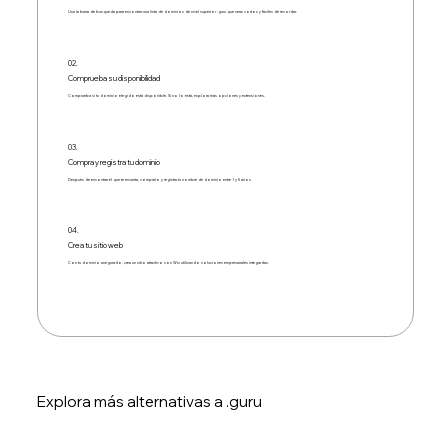
Usa la barra de búsqueda para encontrar una lista de dominios de nivel superior .guru que sean cortos y fáciles de recordar.
02.
Comprueba su disponibilidad
Comprueba si tu dominio elegido está disponible. Si no lo está, explora más opciones y extensiones.
03.
Compra y registra tu dominio
Después de encontrar el que te encanta, cómpralo y registra tu nombre de dominio entre 1 y 5 años.
04.
Crea tu sitio web
Con tu dominio asegurado, crea un sitio atractivo con Wix utilizando soluciones empresariales integradas.
Explora más alternativas a .guru