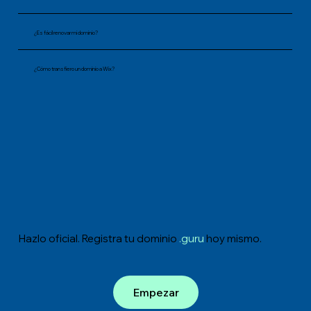
¿Es fácil renovar mi dominio?
¿Cómo transfiero un dominio a Wix?
Hazlo oficial. Registra tu dominio
.guru
hoy mismo.
Empezar