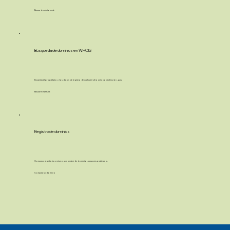
Buscar dominio web
Búsqueda de dominios en WHOIS
Encuentra el propietario y los datos de registro de cualquier sitio web con extensión .guru.
Buscar en WHOIS
Registro de dominios
Compra y registra hoy mismo un nombre de dominio .guru personalizado.
Comprar un dominio