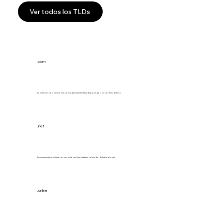
Ver todos los TLDs
.com
La extensión de dominio más común, típicamente utilizada por negocios con fines de lucro.
.net
Frecuentemente asociada con negocios en línea, startups y el mundo de la tecnología.
.online