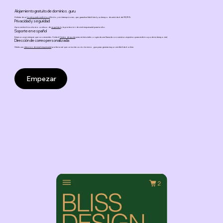
Alojamiento gratuito de dominios .guru
Disfruta de un
hosting web multi‑cloud
fluido y sin interrupciones, que garantiza fiabilidad y un tiempo de actividad del 99,99 %.
Privacidad y seguridad
Aprovecha el monitoreo continuo de
seguridad
y la protección de nivel empresarial para tu sitio.
Soporte en español
Estamos aquí siempre que nos necesites. Visita el
Centro de ayuda
para ver tutoriales o agenda una llamada con nuestros expertos para recibir soporte en tiempo real.
Dirección de correo personalizada
Obtén una
dirección de email empresarial
profesional que coincida con tu dominio .guru para generar mayor credibilidad online.
Empezar