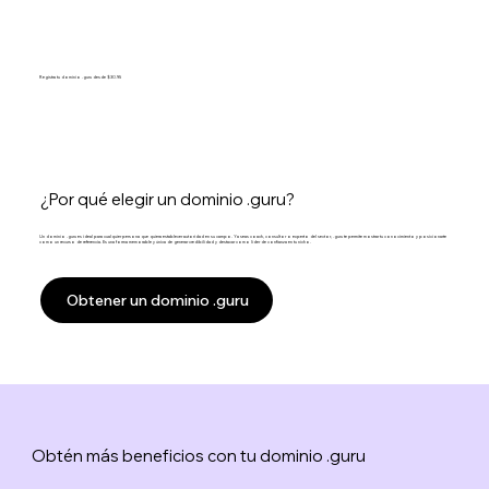
Registra tu dominio .guru desde $30.95
¿Por qué elegir un dominio .guru?
Un dominio .guru es ideal para cualquier persona que quiera establecer autoridad en su campo. Ya seas coach, consultor o experto del sector, .guru te permite mostrar tu conocimiento y posicionarte
como un recurso de referencia. Es una forma memorable y única de generar credibilidad y destacar como líder de confianza en tu nicho.
Obtener un dominio .guru
Obtén más beneficios con tu dominio .guru