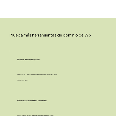
Prueba más herramientas de dominio de Wix
Nombre de dominio gratuito
Obtén un dominio gratis por un año al elegir ciertos planes de sitio web con Wix.
Crear dominio gratis
Generador de nombres de dominio
Usa la IA para encontrar un nombre único que refleje la identidad de tu marca.