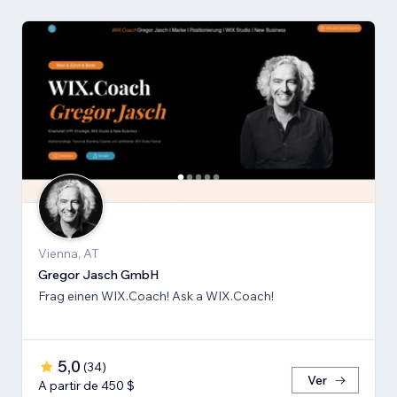
Vienna, AT
Gregor Jasch GmbH
Frag einen WIX.Coach! Ask a WIX.Coach!
5,0
(
34
)
Ver
A partir de 450 $