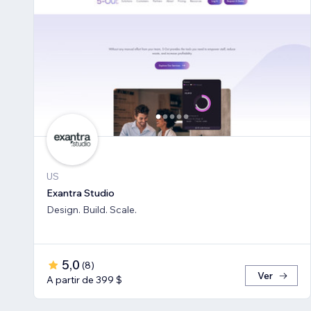
US
Exantra Studio
Design. Build. Scale.
5,0
(
8
)
Ver
A partir de 399 $