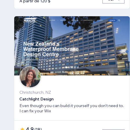
A partir de 120 $
Christchurch, NZ
Catchlight Design
Even though you can build it yourself you don't need to.
I can fix your Wix
4,9
(
18
)