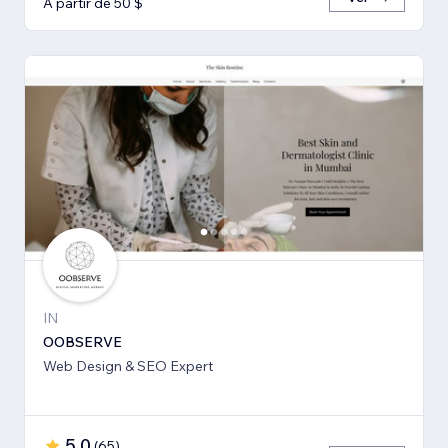
A partir de 50 $
IN
OOBSERVE
Web Design & SEO Expert
5,0
(
65
)