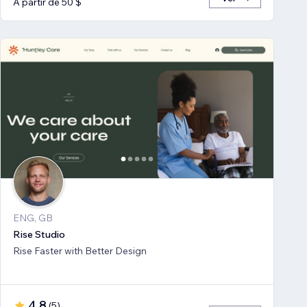
A partir de 50 $
ENG, GB
Rise Studio
Rise Faster with Better Design
4,8
(
5
)