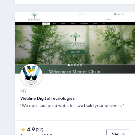
MY
Webline Digital Tecnologies
“We don’t just build websites, we build your business.”
4,9
(
22
)
Ver