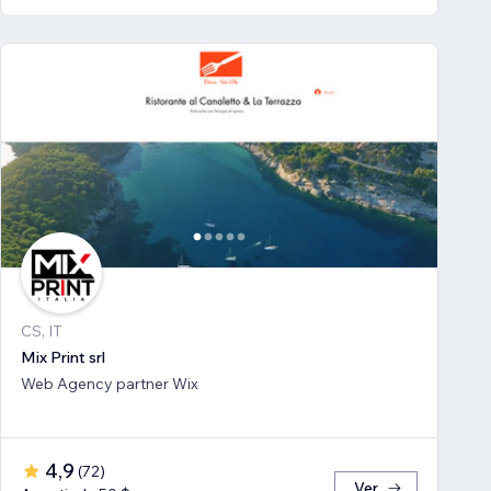
CS, IT
Mix Print srl
Web Agency partner Wix
4,9
(
72
)
Ver