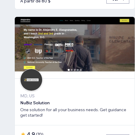
A partir de 80 $
MD, US
NuBiz Solution
One solution for all your business needs. Get guidance
get started!
4,9
(
70
)