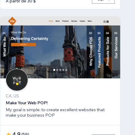
A partir de 30 $
CA, US
Make Your Web POP!
My goal is simple: to create excellent websites that
make your business POP
4,9
(
59
)