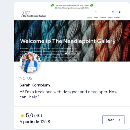
NC, US
Sarah Kornblum
Hi! I'm a freelance web designer and developer. How
can I help?
5,0
(
40
)
Ver
A partir de 125 $