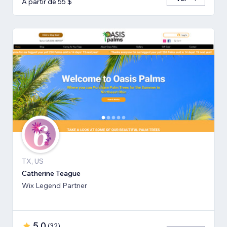
A partir de 55 $
TX, US
Catherine Teague
Wix Legend Partner
5,0
(
32
)