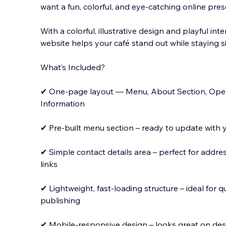
want a fun, colorful, and eye-catching online pre
With a colorful, illustrative design and playful in
website helps your café stand out while staying 
What’s Included?
✔ One-page layout — Menu, About Sec
tion, Op
Information
✔ Pre-built menu section – ready to update with 
✔ Simple contact details area – perfect for addr
links
✔ Lightweight, fast-loading structure – ideal for q
publishing
✔ Mobile-responsive design – looks great on des