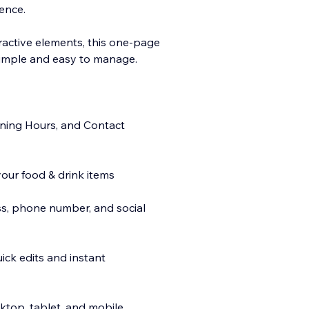
sence.
teractive elements, this one-page
simple and easy to manage.
ening Hours, and Contact
your food & drink items
ess, phone number, and social
uick edits and instant
ktop, tablet, and mobile