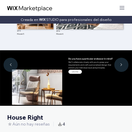
Creada en
para profesionales del diseño
House Right
Aún no hay reseñas
4