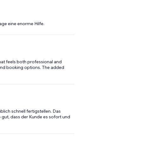
age eine enorme Hilfe.
that feels both professional and
o and booking options. The added
lich schnell fertigstellen. Das
 gut, dass der Kunde es sofort und