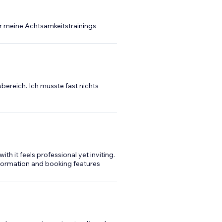
ür meine Achtsamkeitstrainings
ereich. Ich musste fast nichts
h it feels professional yet inviting.
nformation and booking features