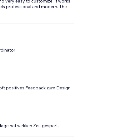
nd very easy to customize. It works
els professional and modern. The
rdinator
oft positives Feedback zum Design.
age hat wirklich Zeit gespart.