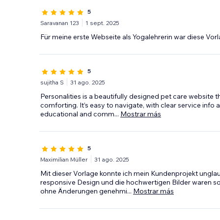
5
Saravanan 123
1 sept. 2025
Für meine erste Webseite als Yogalehrerin war diese Vorl
5
sujitha S
31 ago. 2025
Personalities is a beautifully designed pet care website 
comforting. It’s easy to navigate, with clear service inf
educational and comm
...
Mostrar más
5
Maximilian Müller
31 ago. 2025
Mit dieser Vorlage konnte ich mein Kundenprojekt unglaub
responsive Design und die hochwertigen Bilder waren so
ohne Änderungen genehmi
...
Mostrar más