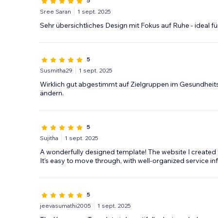
5
Sree Saran
1 sept. 2025
Sehr übersichtliches Design mit Fokus auf Ruhe - ideal f
5
Susmitha29
1 sept. 2025
Wirklich gut abgestimmt auf Zielgruppen im Gesundheitsb
ändern.
5
Sujitha
1 sept. 2025
A wonderfully designed template! The website I created wit
It’s easy to move through, with well-organized service i
5
jeevasumathi2005
1 sept. 2025