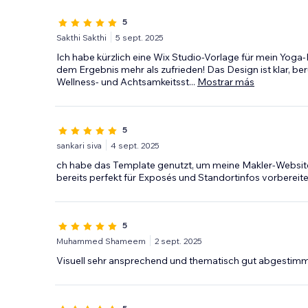
5
Sakthi Sakthi
5 sept. 2025
Ich habe kürzlich eine Wix Studio-Vorlage für mein Yoga
dem Ergebnis mehr als zufrieden! Das Design ist klar, be
Wellness- und Achtsamkeitsst
...
Mostrar más
5
sankari siva
4 sept. 2025
ch habe das Template genutzt, um meine Makler-Website z
bereits perfekt für Exposés und Standortinfos vorbereite
5
Muhammed Shameem
2 sept. 2025
Visuell sehr ansprechend und thematisch gut abgestimm