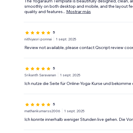
The Yogaraum Template is beautifully designed, clean, a
smoothly on both desktop and mobile, and the layout fe
quality and features
...
Mostrar más
5
nithiyasri ponnai
1 sept. 2025
Review not available, please contact Qscript review coo
5
Srikanth Saravanan
1 sept. 2025
Ich nutze die Seite für Online-Yoga-Kurse und bekomme 
5
mathankumarss2006
1 sept. 2025
Ich konnte innerhalb weniger Stunden live gehen. Die Vorl