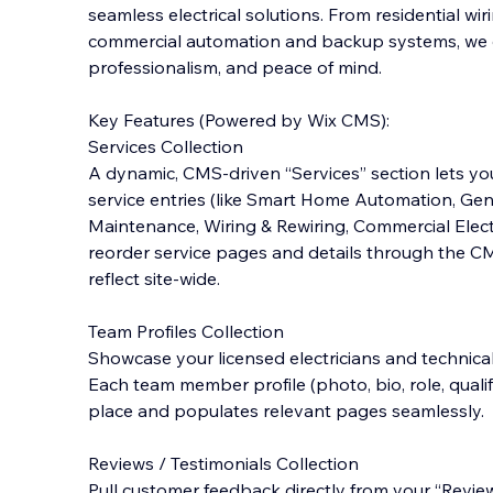
seamless electrical solutions. From residential wir
commercial automation and backup systems, we de
professionalism, and peace of mind.
Key Features (Powered by Wix CMS):
Services Collection
A dynamic, CMS-driven “Services” section let
s yo
service entries (like Smart Home Automation, Gener
Maintenance, Wiring & Rewiring, Commercial Electri
reorder service pages and details through the C
reflect site-wide.
Team Profiles Collection
Showcase your licensed electricians and technical 
Each team member profile (photo, bio, role, quali
place and populates relevant pages seamlessly.
Reviews / Testimonials Collection
Pull customer feedback directly from your “Review