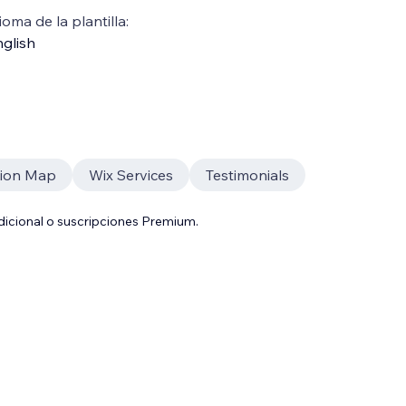
ioma de la plantilla:
glish
tion Map
Wix Services
Testimonials
adicional o suscripciones Premium.