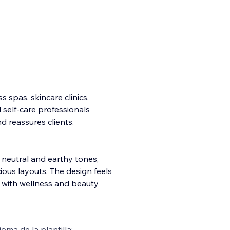
s spas, skincare clinics,
 self-care professionals
d reassures clients.
h neutral and earthy tones,
ious layouts. The design feels
d with wellness and beauty
ioma de la plantilla: