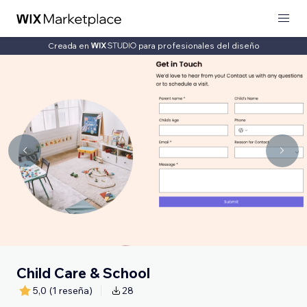
Creada en
para profesionales del diseño
Child Care & School
5,0
(1 reseña)
28