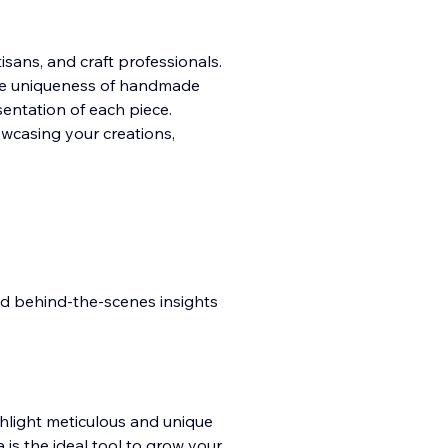
isans, and craft professionals.
 the uniqueness of handmade
sentation of each piece.
howcasing your creations,
and behind-the-scenes insights
ghlight meticulous and unique
 is the ideal tool to grow your