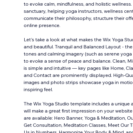
to evoke calm, mindfulness, and holistic wellness. 
sanctuary, helping yoga instructors, wellness cent
communicate their philosophy, structure their off
online presence.
Let's ta
ke a look at what makes the Wix Yoga Stu
and beautiful. Tranquil and Balanced Layout - the
tones and calming imagery (such as serene yoga
to evoke a sense of peace and balance. Clean, Mi
is simple and intuitive — key pages like Home, Cla
and Contact are prominently displayed. High-Quali
images and photo strips showcase yoga in motio
inspiring feel.
The Wix Yoga Studio template includes a unique
will make a great first impression on your website 
are available: Hero Banner, Yoga & Meditation, O
Get Consultation, Meditation Classes, Meet Our Tr
Us in Numbers, Harmonize Your Body & Mind, and