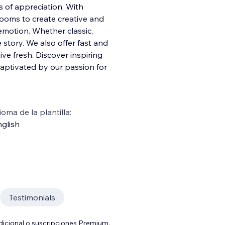
 of appreciation. With
looms to create creative and
emotion. Whether classic,
e story. We
also offer fast and
ive fresh. Discover inspiring
 captivated by our passion for
ioma de la plantilla:
glish
Testimonials
adicional o suscripciones Premium.