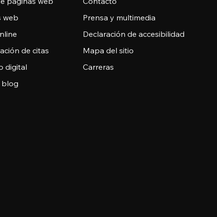
de páginas web
Contacto
as web
Prensa y multimedia
nline
Declaración de accesibilidad
ción de citas
Mapa del sitio
o digital
Carreras
 blog