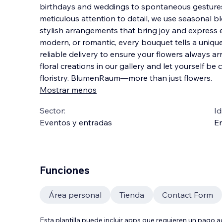
birthdays and weddings to spontaneous gestures
meticulous attention to detail, we use seasonal b
stylish arrangements that bring joy and express 
modern, or romantic, every bouquet tells a uniqu
reliable delivery to ensure your flowers always arr
floral creations in our gallery and let yourself be
floristry. BlumenRaum—more than just flowers.
Mostrar menos
Sector:
Id
Eventos y entradas
En
Funciones
Área personal
Tienda
Contact Form
Esta plantilla puede incluir apps que requieren un pago 