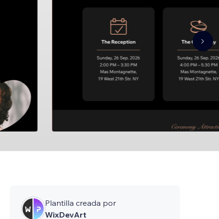
Plantilla creada por
WixDevArt