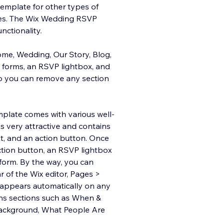
 template for other types of
ges. The Wix Wedding RSVP
nctionality.
ome, Wedding, Ou
r Story, Blog,
forms, an RSVP lightbox, and
 so you can remove any section
late comes with various well-
s very attractive and contains
ext, and an action button. Once
action button, an RSVP lightbox
form. By the way, you can
r of the Wix editor, Pages >
x appears automatically on any
ns sections such as When &
background, What People Are