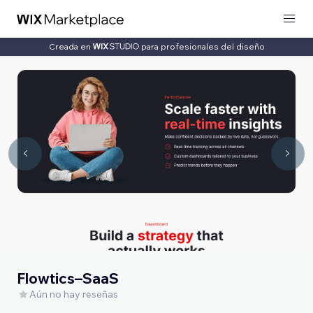
Creada en
para profesionales del diseño
Flowtics–SaaS
Aún no hay reseñas