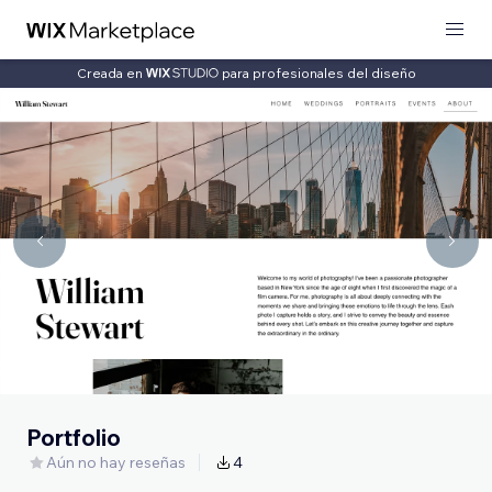
Creada en
para profesionales del diseño
Portfolio
Aún no hay reseñas
4