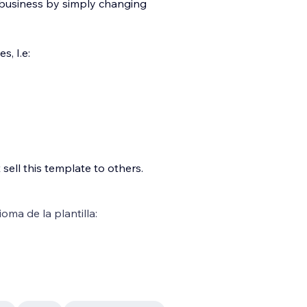
 business by simply changing
, I.e:
ell this template to others.
ioma de la plantilla: