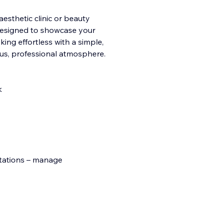
esthetic clinic or beauty
 designed to showcase your
king effortless with a simple,
ious, professional atmosphere.
k
ltations – manage