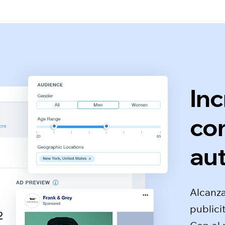
In
con
au
Alcanz
publici