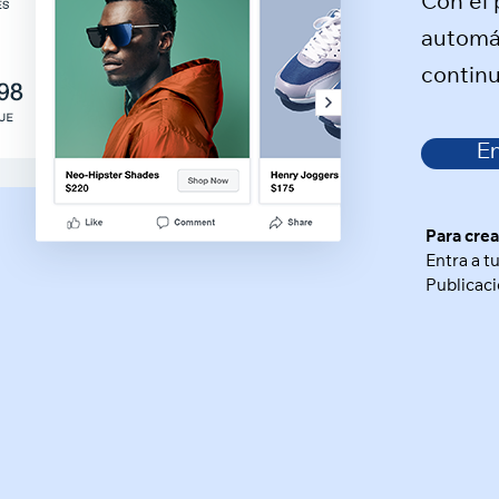
Con el 
automát
contin
E
Para crea
Entra a t
Publicaci