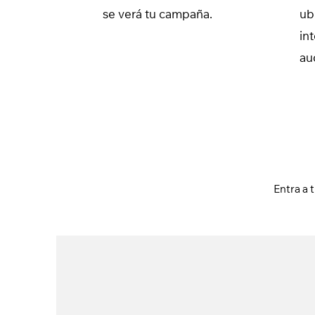
se verá tu campaña.
ub
in
au
Entra a 