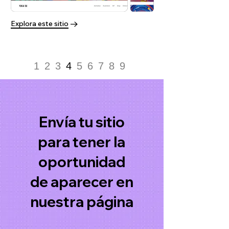
Explora este sitio
1
2
3
4
5
6
7
8
9
Envía tu sitio
para tener la
oportunidad
de aparecer en
nuestra página