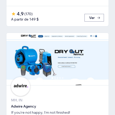
4,9
(
170
)
Ver
A partir de 149 $
MH, IN
Adwire Agency
If you're not happy, I'm not finished!