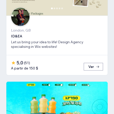
London, GB
ID&EA
Let us bring your idea to life! Design Agency
specialising in Wix websites!
5,0
(
51
)
Ver
A partir de 150 $