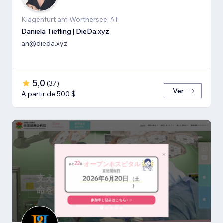
Klagenfurt am Wörthersee, AT
Daniela Tiefling | DieDa.xyz
an@dieda.xyz
5,0
(
37
)
Ver
A partir de 500 $