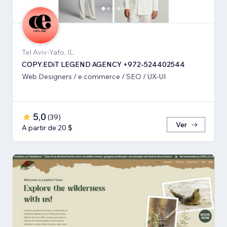
Tel Aviv-Yafo, IL
COPY.EDiT LEGEND AGENCY +972-524402544
Web Designers / e commerce / SEO / UX-UI
5,0
(
39
)
Ver
A partir de 20 $