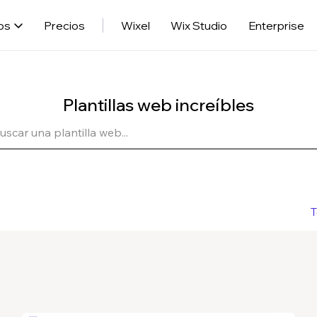
os
Precios
Wixel
Wix Studio
Enterprise
Plantillas web increíbles
T