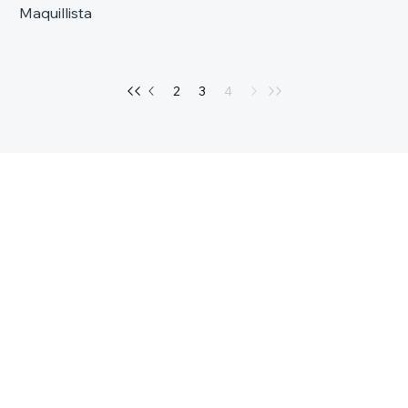
Maquillista
2
3
4