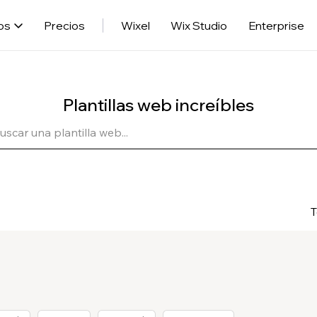
os
Precios
Wixel
Wix Studio
Enterprise
Plantillas web increíbles
T