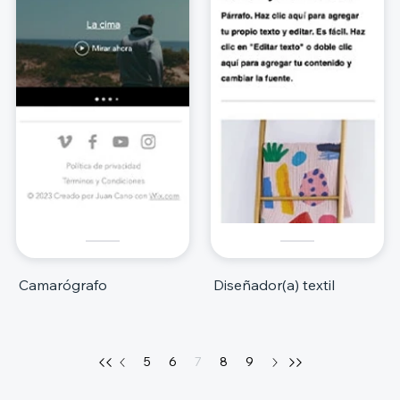
Camarógrafo
Diseñador(a) textil
5
6
7
8
9