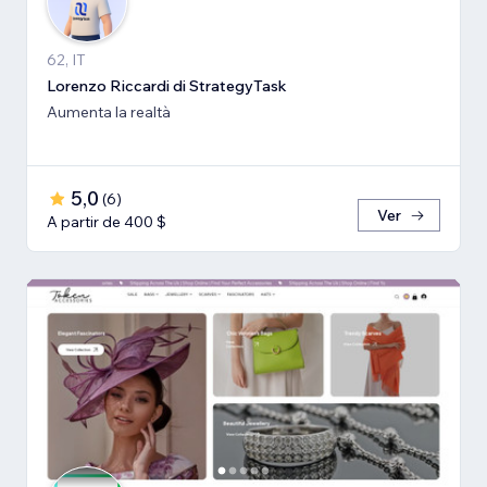
62, IT
Lorenzo Riccardi di StrategyTask
Aumenta la realtà
5,0
(
6
)
Ver
A partir de 400 $