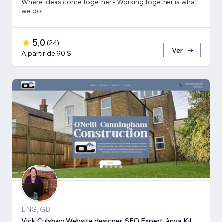
Where ideas come together - Working together is what
we do!
5,0
(
24
)
Ver
A partir de 90 $
ENG, GB
Vick Culshaw Website designer, SEO Expert, Anya Kilsha LTD