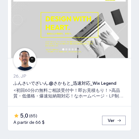
26, JP
ふんさいでざいん.@さかもと_迅速対応_Wix Legend
<初回60分の無料ご相談受付中！即お見積もり！>高品
質・低価格・爆速短納期対応！なホームページ・LP制作
ならお任せ下さい！真心いっぱいで向き合います！
5,0
(
65
)
Ver
A partir de 66 $