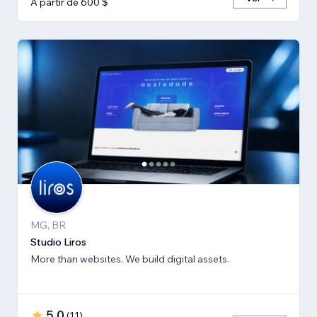
A partir de 600 $
MG, BR
Studio Liros
More than websites. We build digital assets.
5,0
(
11
)