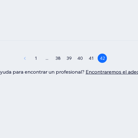
1
...
38
39
40
41
42
ayuda para encontrar un profesional?
Encontraremos el adec