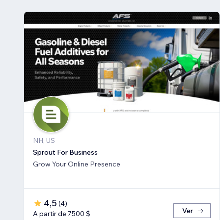
NH, US
Sprout For Business
Grow Your Online Presence
4,5
(
4
)
Ver
A partir de 7500 $