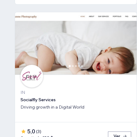
IN
Socialfly Services
Driving growth in a Digital World
5,0
(
3
)
Ver