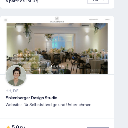
A partir de 1500 $
HH, DE
Finkenberger Design Studio
Websites für Selbstständige und Unternehmen
5,0
(
2
)