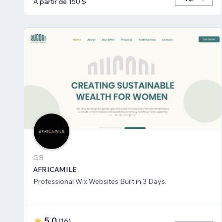
A partir de 150 $
GB
AFRICAMILE
Professional Wix Websites Built in 3 Days.
5,0
(
16
)