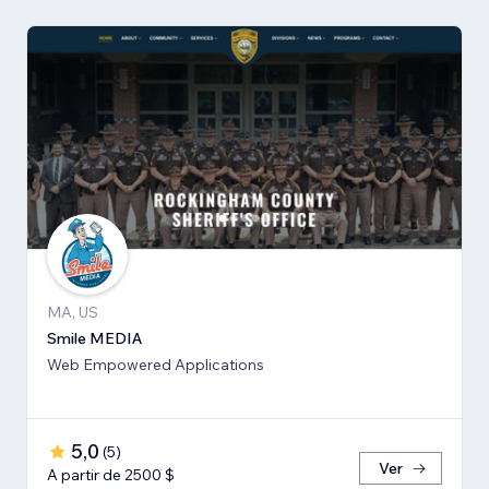
MA, US
Smile MEDIA
Web Empowered Applications
5,0
(
5
)
Ver
A partir de 2500 $