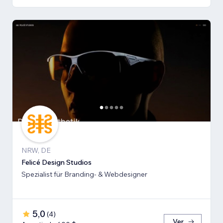
NRW, DE
Felicé Design Studios
Spezialist für Branding- & Webdesigner
5,0
(
4
)
Ver