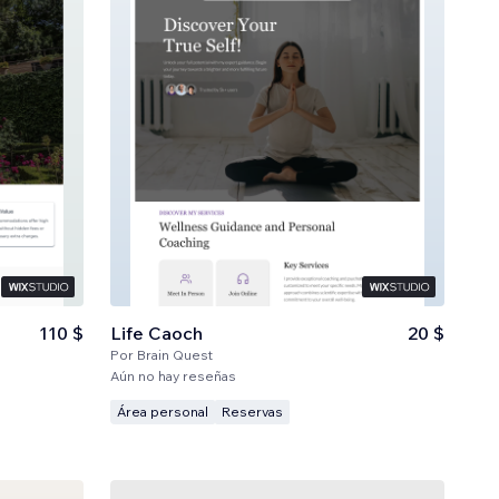
110 $
Life Caoch
20 $
Por
Brain Quest
Aún no hay reseñas
Área personal
Reservas