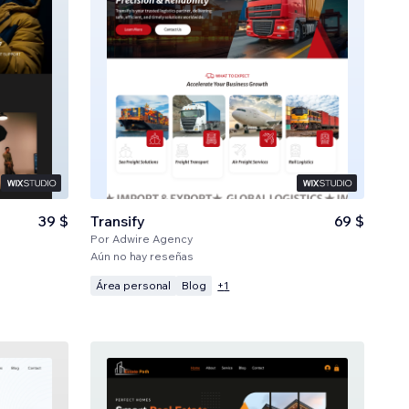
39 $
Transify
69 $
Por
Adwire Agency
Aún no hay reseñas
Área personal
Blog
+
1