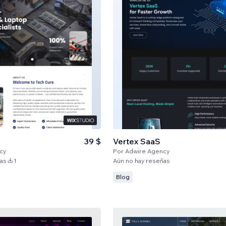
39 $
Vertex SaaS
cy
Por
Adwire Agency
ñas
1
Aún no hay reseñas
Blog