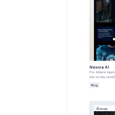
Nexora AI
Por
Adwire Agen
Aún no hay rese
Blog