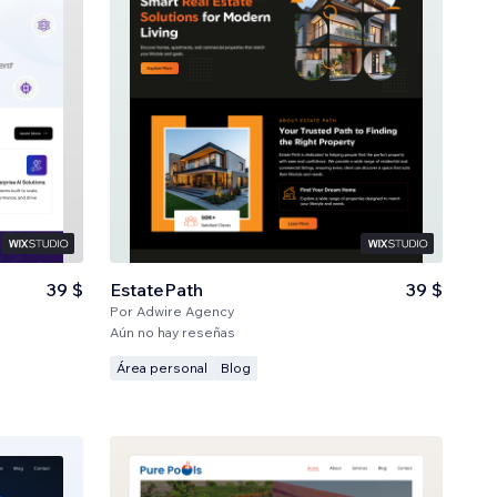
39 $
EstatePath
39 $
Por
Adwire Agency
Aún no hay reseñas
Área personal
Blog