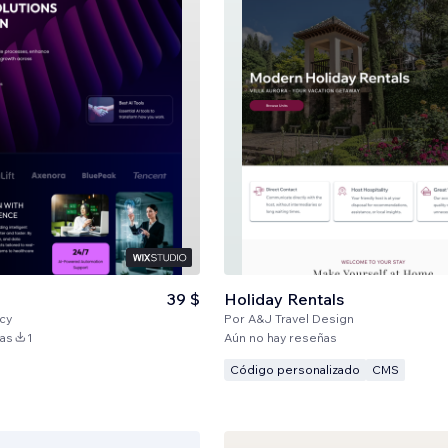
39 $
Holiday Rentals
cy
Por
A&J Travel Design
ñas
1
Aún no hay reseñas
Código personalizado
CMS