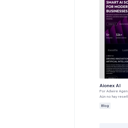
Aionex AI
Por
Adwire Agen
Aún no hay rese
Blog