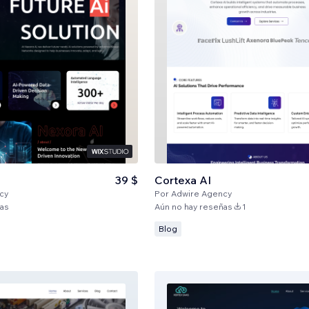
39 $
Cortexa AI
cy
Por
Adwire Agency
ñas
Aún no hay reseñas
1
Blog