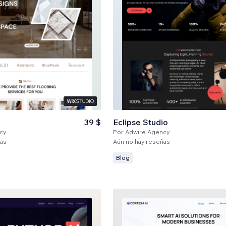
39 $
Eclipse Studio
cy
Por
Adwire Agency
ñas
Aún no hay reseñas
Blog