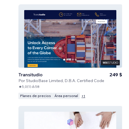
Transitudio
249 $
Por
StudioBase Limited, D.B.A. Certified Code
5,0
(
1
)
58
Planes de precios
Área personal
+
1