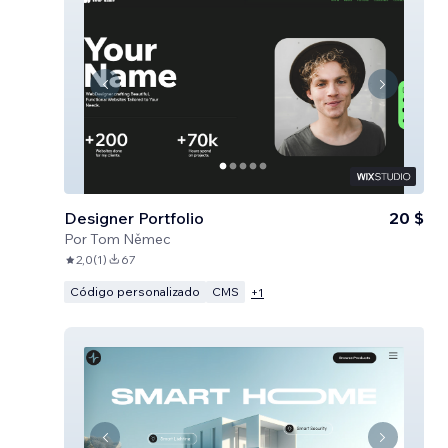
Designer Portfolio
20 $
Por
Tom Němec
2,0
(
1
)
67
Código personalizado
CMS
+
1