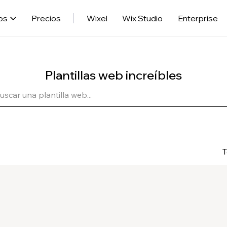
os
Precios
Wixel
Wix Studio
Enterprise
Plantillas web increíbles
T